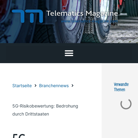
Zum
Inhalt
springen
Erweiterte Suche
Verwandte
Startseite
Branchennews
Themen
5G-Risikobewertung: Bedrohung
durch Drittstaaten