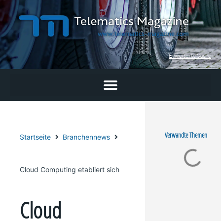
Zum
Inhalt
springen
Erweiterte Suche
Verwandte Themen
Startseite
Branchennews
Cloud Computing etabliert sich
Cloud