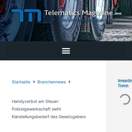
Zum
Inhalt
springen
Erweiterte Suche
Verwandte
Startseite
Branchennews
Themen
Handyverbot am Steuer:
Polizeigewerkschaft sieht
Klarstellungsbedarf des Gesetzgebers