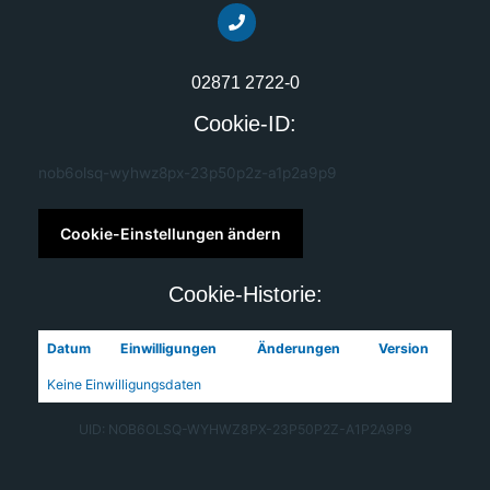
02871 2722-0
Cookie-ID:
nob6olsq-wyhwz8px-23p50p2z-a1p2a9p9
Cookie-Einstellungen ändern
Cookie-Historie:
Datum
Einwilligungen
Änderungen
Version
Keine Einwilligungsdaten
UID: NOB6OLSQ-WYHWZ8PX-23P50P2Z-A1P2A9P9