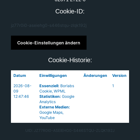
Cookie-ID:
jz77r0i0-aseiehg0-s446stqu-zlqk192j
Cookie-Einstellungen ändern
Cookie-Historie:
Datum
Einwilligungen
Änderungen
Version
2026-08-
Essenziell
:
Borlabs
1
09
Cookie
,
WPML
12:47:46
Statistiken
:
Google
Analytics
Externe Medien
:
Google Maps
,
YouTube
UID: JZ77R0I0-ASEIEHG0-S446STQU-ZLQK192J