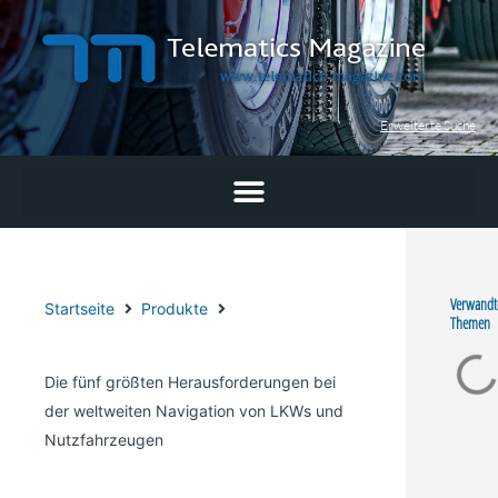
Zum
Inhalt
springen
Erweiterte Suche
Verwandt
Startseite
Produkte
Themen
Die fünf größten Herausforderungen bei
der weltweiten Navigation von LKWs und
Nutzfahrzeugen