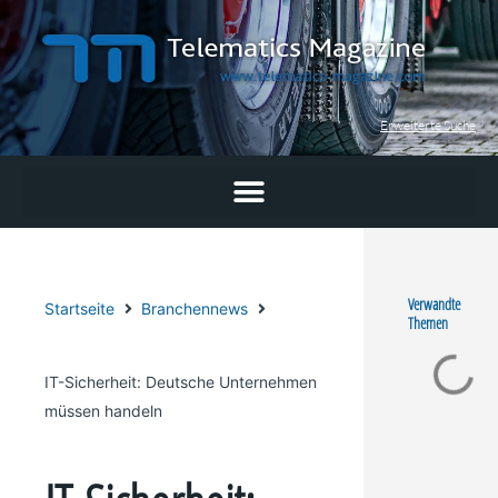
Zum
Inhalt
springen
Erweiterte Suche
Verwandte
Startseite
Branchennews
Themen
IT-Sicherheit: Deutsche Unternehmen
müssen handeln