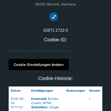
46397 Bocholt, Germany
02871 2722-0
Cookie-ID:
dbhh86hc-ga9wnlh9-sd01wdlc-dl1rsric
Cookie-Einstellungen ändern
Cookie-Historie:
Datum
Einwilligungen
Änderungen
Version
2026-08-
Essenziell
:
Borlabs
1
09
Cookie
,
WPML
07:11:03
Statistiken
:
Google