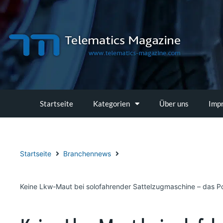
Zum
Inhalt
springen
Startseite
Kategorien
Über uns
Imp
Startseite
Branchennews
Keine Lkw-Maut bei solofahrender Sattelzugmaschine – das Pol