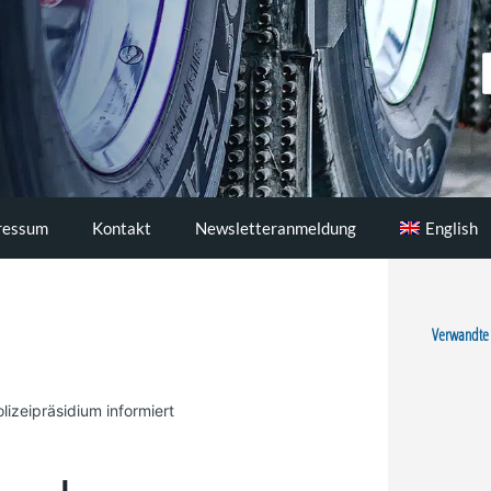
S
..
ressum
Kontakt
Newsletteranmeldung
English
Verwandte
izeipräsidium informiert