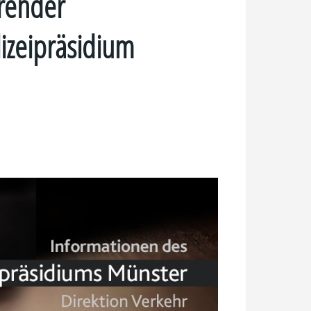
render
izeipräsidium