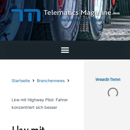
Zum
Inhalt
springen
Erweiterte Suche
Verwandte Themen
Startseite
Branchennews
Lkw mit Highway Pilot: Fahrer
konzentriert sich besser