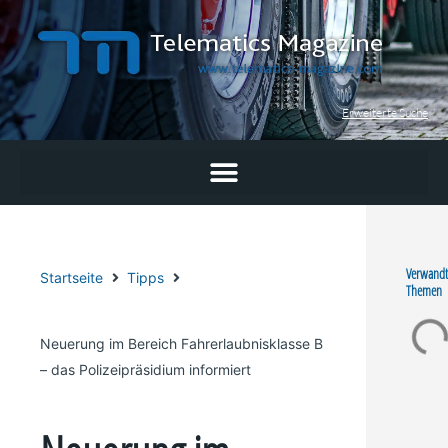
Zum
Inhalt
springen
Erweiterte Suche
Verwandt
Startseite
Tipps
Themen
Neuerung im Bereich Fahrerlaubnisklasse B
– das Polizeipräsidium informiert