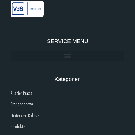
-
m
-
f
i
n
SERVICE MENÜ
Kategorien
Aus der Praxis
Branchennews
Hinter den Kulissen
Produkte