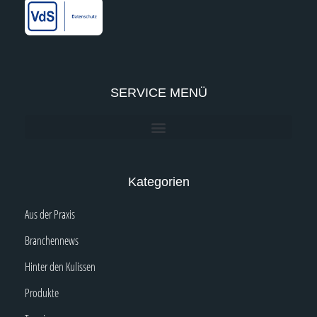
-
m
-
f
i
n
SERVICE MENÜ
Kategorien
Aus der Praxis
Branchennews
Hinter den Kulissen
Produkte