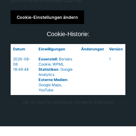
qytxz1th-arfgnlsh-jxynbk8i-zgbp7lqo
Cookie-Einstellungen ändern
Cookie-Historie:
Datum
Einwilligungen
Änderungen
Version
2026-08-
Essenziell
:
Borlabs
1
06
Cookie
,
WPML
18:49:48
Statistiken
:
Google
Analytics
Externe Medien
:
Google Maps
,
YouTube
UID: QYTXZ1TH-ARFGNLSH-JXYNBK8I-ZGBP7LQO