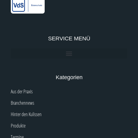
f
i
n
SERVICE MENÜ
Kategorien
Aus der Praxis
Branchennews
Hinter den Kulissen
Produkte
Termine