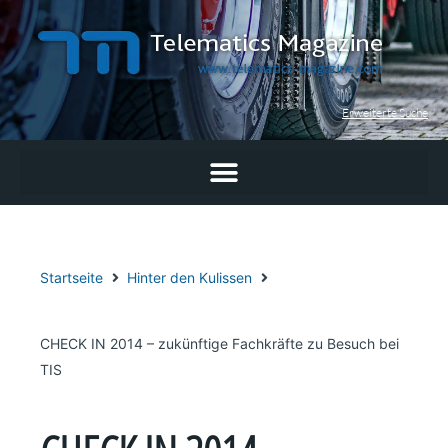
Zum
Inhalt
springen
Erweiterte Suche
Startseite
Hinter den Kulissen
CHECK IN 2014 – zukünftige Fachkräfte zu Besuch bei
TIS