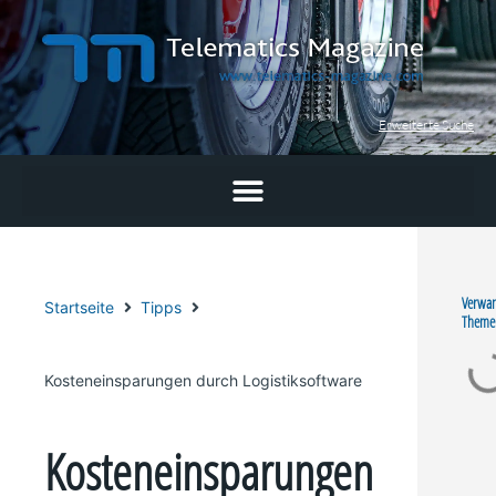
Zum
Inhalt
springen
Erweiterte Suche
Verwa
Startseite
Tipps
Theme
Kosteneinsparungen durch Logistiksoftware
Kosteneinsparungen