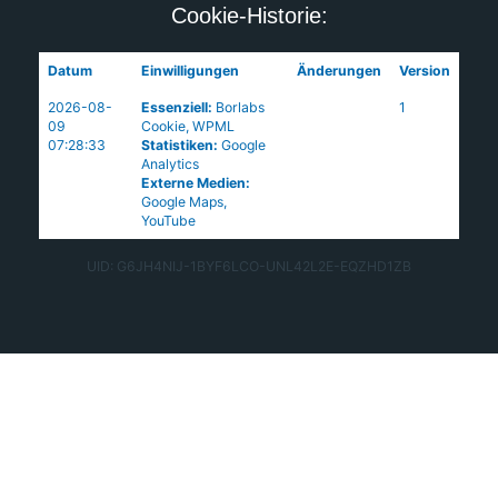
Cookie-Historie:
Datum
Einwilligungen
Änderungen
Version
2026-08-
Essenziell
:
Borlabs
1
09
Cookie
,
WPML
07:28:33
Statistiken
:
Google
Analytics
Externe Medien
:
Google Maps
,
YouTube
UID: G6JH4NIJ-1BYF6LCO-UNL42L2E-EQZHD1ZB