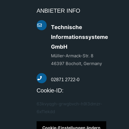
ANBIETER INFO
Technische
Informationssysteme
GmbH
Müller-Armack-Str. 8
46397 Bocholt, Germany
02871 2722-0
Cookie-ID:
63kvyqgh-grwgbvch-h9l3dmzr-
6xf1ekdd
Cookie-Einstellungen ändern