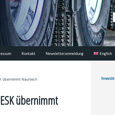
S
..
ressum
Kontakt
Newsletteranmeldung
English
Verwandte
K übernimmt Naurtech
DESK übernimmt