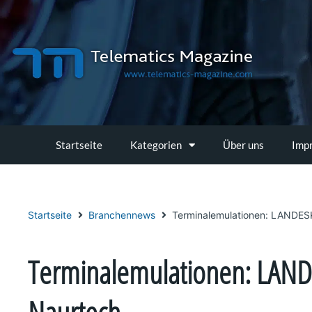
Zum
Inhalt
springen
Startseite
Kategorien
Über uns
Imp
Startseite
Branchennews
Terminalemulationen: LANDES
Terminalemulationen: LAN