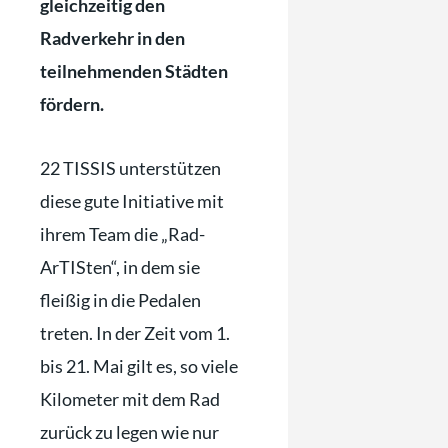
gleichzeitig den
Radverkehr in den
teilnehmenden Städten
fördern.
22 TISSIS unterstützen
diese gute Initiative mit
ihrem Team die „Rad-
ArTISten“, in dem sie
fleißig in die Pedalen
treten. In der Zeit vom 1.
bis 21. Mai gilt es, so viele
Kilometer mit dem Rad
zurück zu legen wie nur