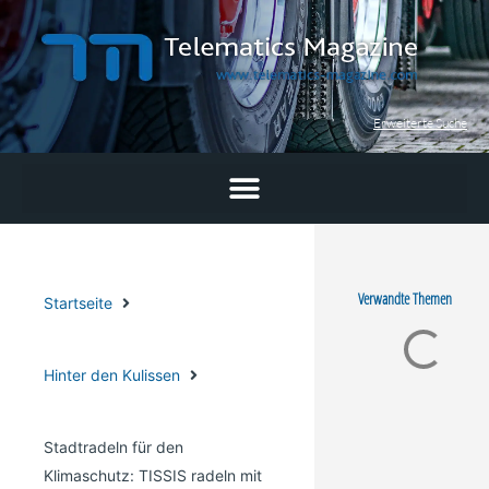
Zum
Inhalt
springen
Erweiterte Suche
Verwandte Themen
Startseite
Hinter den Kulissen
Stadtradeln für den
Klimaschutz: TISSIS radeln mit