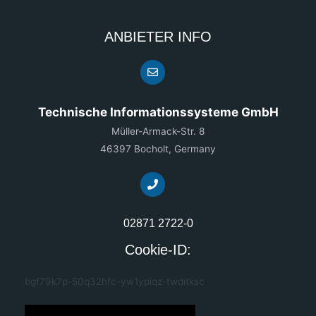
ANBIETER INFO
Technische Informationssysteme GmbH
Müller-Armack-Str. 8
46397 Bocholt, Germany
02871 2722-0
Cookie-ID:
bgf79k7p-50q32hfc-yw1ypiqz-twditksc