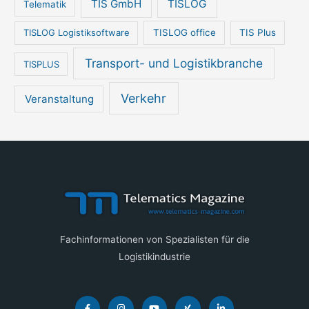
TIS GmbH
TISLOG
Telematik
TISLOG Logistiksoftware
TISLOG office
TIS Plus
Transport- und Logistikbranche
TISPLUS
Verkehr
Veranstaltung
Fachinformationen von Spezialisten für die
Logistikindustrie
F
I
Y
X
L
a
n
o
i
i