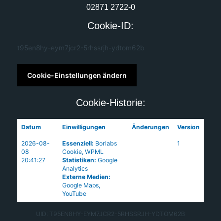
02871 2722-0
Cookie-ID:
t95en8hy-eym7jcr2-5rhssrjh-ydtom62b
Cookie-Einstellungen ändern
Cookie-Historie:
Datum
Einwilligungen
Änderungen
Version
2026-08-
Essenziell
:
Borlabs
1
08
Cookie
,
WPML
20:41:27
Statistiken
:
Google
Analytics
Externe Medien
:
Google Maps
,
YouTube
UID: T95EN8HY-EYM7JCR2-5RHSSRJH-YDTOM62B