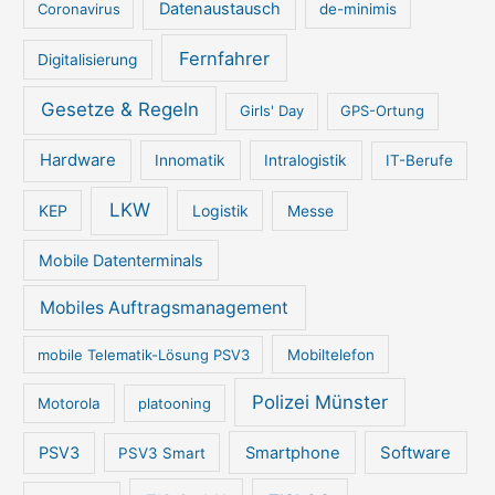
Datenaustausch
Coronavirus
de-minimis
Fernfahrer
Digitalisierung
Gesetze & Regeln
Girls' Day
GPS-Ortung
Hardware
Innomatik
Intralogistik
IT-Berufe
LKW
KEP
Logistik
Messe
Mobile Datenterminals
Mobiles Auftragsmanagement
mobile Telematik-Lösung PSV3
Mobiltelefon
Polizei Münster
Motorola
platooning
PSV3
Smartphone
Software
PSV3 Smart