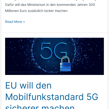
Dafür will das Ministerium in den kommenden Jahren 300
Millionen Euro zusätzlich locker machen.
Read More »
EU
will
den
Mobilfunkstandard
5G
sicherer
machen
EU will den
Mobilfunkstandard 5G
sicherer machen