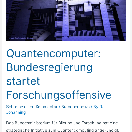
Bundesregierung
startet
Forschungsoffensive
Quantencomputer:
Bundesregierung
startet
Forschungsoffensive
Schreibe einen Kommentar
/
Branchennews
/ By
Ralf
Johanning
Das Bundesministerium für Bildung und Forschung hat eine
strategische Initiative zum Quantencomputing angekündigt.