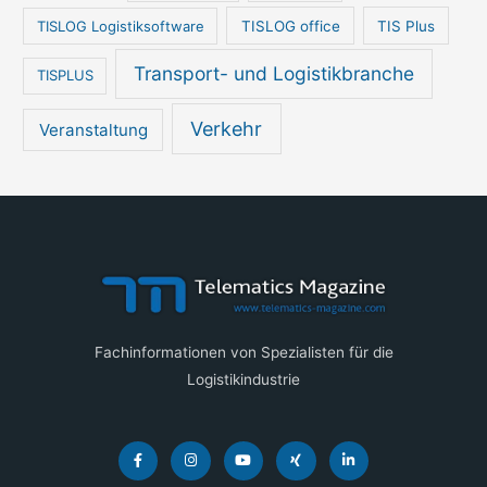
TISLOG Logistiksoftware
TISLOG office
TIS Plus
Transport- und Logistikbranche
TISPLUS
Verkehr
Veranstaltung
Fachinformationen von Spezialisten für die
Logistikindustrie
F
I
Y
X
L
a
n
o
i
i
c
s
u
n
n