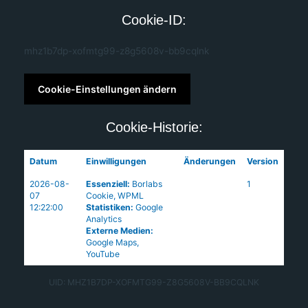
Cookie-ID:
mhz1b7dp-xofmtg99-z8g5608v-bb9cqlnk
Cookie-Einstellungen ändern
Cookie-Historie:
Datum
Einwilligungen
Änderungen
Version
2026-08-
Essenziell
:
Borlabs
1
07
Cookie
,
WPML
12:22:00
Statistiken
:
Google
Analytics
Externe Medien
:
Google Maps
,
YouTube
UID: MHZ1B7DP-XOFMTG99-Z8G5608V-BB9CQLNK