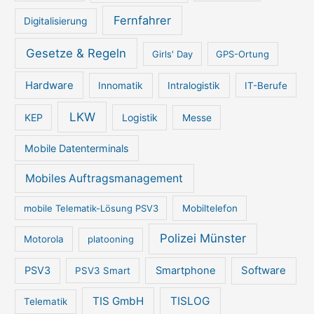
Fernfahrer
Digitalisierung
Gesetze & Regeln
Girls' Day
GPS-Ortung
Hardware
Innomatik
Intralogistik
IT-Berufe
LKW
KEP
Logistik
Messe
Mobile Datenterminals
Mobiles Auftragsmanagement
mobile Telematik-Lösung PSV3
Mobiltelefon
Polizei Münster
Motorola
platooning
PSV3
Smartphone
Software
PSV3 Smart
TIS GmbH
TISLOG
Telematik