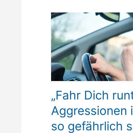
„Fahr
Dich
runter“:
Warum
Aggressionen
im
Straßenverkehr
so
gefährlich
sind
„Fahr Dich run
Aggressionen 
so gefährlich s