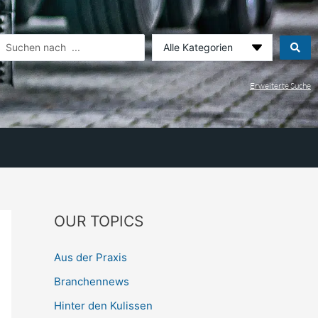
earch
.
Erweiterte Suche
OUR TOPICS
Aus der Praxis
Branchennews
Hinter den Kulissen