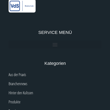
-
m
-
f
i
n
SERVICE MENÜ
Kategorien
Aus der Praxis
Branchennews
Hinter den Kulissen
Produkte