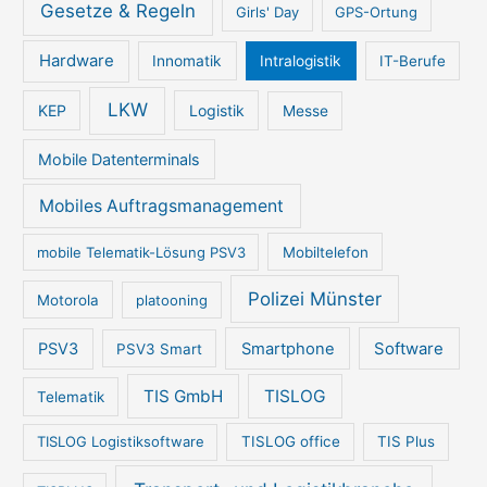
Gesetze & Regeln
Girls' Day
GPS-Ortung
Hardware
Innomatik
Intralogistik
IT-Berufe
LKW
KEP
Logistik
Messe
Mobile Datenterminals
Mobiles Auftragsmanagement
mobile Telematik-Lösung PSV3
Mobiltelefon
Polizei Münster
Motorola
platooning
PSV3
Smartphone
Software
PSV3 Smart
TIS GmbH
TISLOG
Telematik
TISLOG Logistiksoftware
TISLOG office
TIS Plus