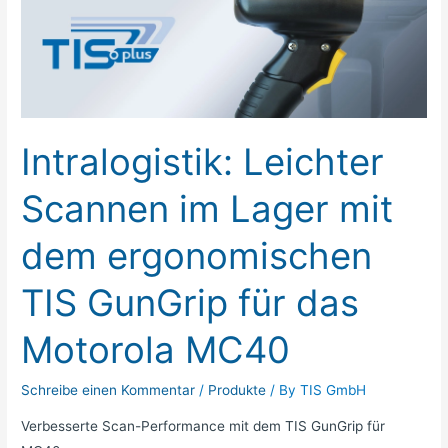
Leichter
Scannen
im
Lager
mit
dem
Intralogistik: Leichter
ergonomischen
TIS
Scannen im Lager mit
GunGrip
für
dem ergonomischen
das
Motorola
TIS GunGrip für das
MC40
Motorola MC40
Schreibe einen Kommentar
/
Produkte
/ By
TIS GmbH
Verbesserte Scan-Performance mit dem TIS GunGrip für