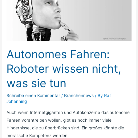
Fahren:
Roboter
wissen
nicht,
was
sie
Autonomes Fahren:
tun
Roboter wissen nicht,
was sie tun
Schreibe einen Kommentar
/
Branchennews
/ By
Ralf
Johanning
Auch wenn Internetgiganten und Autokonzerne das autonome
Fahren vorantreiben wollen, gibt es noch immer viele
Hindernisse, die zu überbrücken sind. Ein großes könnte die
moralische Kompetenz werden.