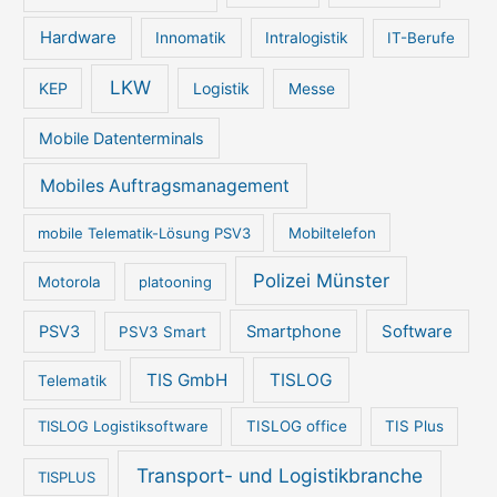
Hardware
Innomatik
Intralogistik
IT-Berufe
LKW
KEP
Logistik
Messe
Mobile Datenterminals
Mobiles Auftragsmanagement
mobile Telematik-Lösung PSV3
Mobiltelefon
Polizei Münster
Motorola
platooning
PSV3
Smartphone
Software
PSV3 Smart
TIS GmbH
TISLOG
Telematik
TISLOG Logistiksoftware
TISLOG office
TIS Plus
Transport- und Logistikbranche
TISPLUS