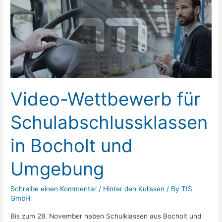
Wettbewerb
für
Schulabschlussklassen
in
Bocholt
und
Umgebung
Video-Wettbewerb für
Schulabschlussklassen
in Bocholt und
Umgebung
Schreibe einen Kommentar
/
Hinter den Kulissen
/ By
TIS
GmbH
Bis zum 28. November haben Schulklassen aus Bocholt und