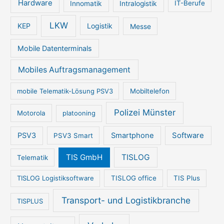
Hardware
Innomatik
Intralogistik
IT-Berufe
LKW
KEP
Logistik
Messe
Mobile Datenterminals
Mobiles Auftragsmanagement
mobile Telematik-Lösung PSV3
Mobiltelefon
Polizei Münster
Motorola
platooning
PSV3
Smartphone
Software
PSV3 Smart
TIS GmbH
TISLOG
Telematik
TISLOG Logistiksoftware
TISLOG office
TIS Plus
Transport- und Logistikbranche
TISPLUS