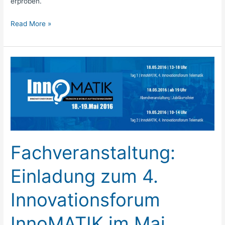
erproben.
Read More »
Fachveranstaltung:
Einladung
zum
4.
Innovationsforum
InnoMATIK
im
Fachveranstaltung:
Mai
Einladung zum 4.
Innovationsforum
InnoMATIK im Mai