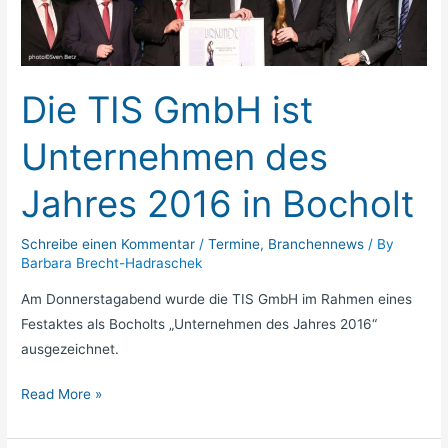
ist
Unternehmen
des
Jahres
Die TIS GmbH ist
2016
in
Unternehmen des
Bocholt
Jahres 2016 in Bocholt
Schreibe einen Kommentar
/
Termine
,
Branchennews
/ By
Barbara Brecht-Hadraschek
Am Donnerstagabend wurde die TIS GmbH im Rahmen eines
Festaktes als Bocholts „Unternehmen des Jahres 2016“
ausgezeichnet.
Read More »