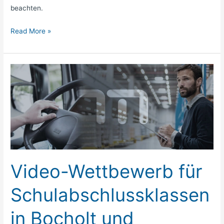
beachten.
Read More »
Video-
Wettbewerb
für
Schulabschlussklassen
in
Bocholt
und
Umgebung
Video-Wettbewerb für
Schulabschlussklassen
in Bocholt und