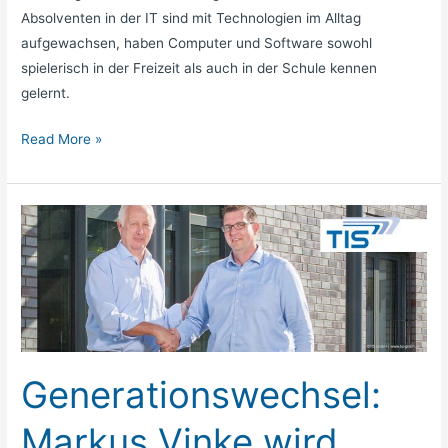
Absolventen in der IT sind mit Technologien im Alltag
aufgewachsen, haben Computer und Software sowohl
spielerisch in der Freizeit als auch in der Schule kennen
gelernt.
Read More »
Generationswechsel:
Markus
Vinke
wird
neuer
Geschäftsführer
bei
Generationswechsel:
TIS
Markus Vinke wird