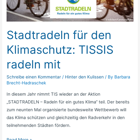
Klimaschutz:
TISSIS
radeln
mit
Stadtradeln für den
Klimaschutz: TISSIS
radeln mit
Schreibe einen Kommentar
/
Hinter den Kulissen
/ By
Barbara
Brecht-Hadraschek
In diesem Jahr nimmt TIS wieder an der Aktion
„STADTRADELN – Radeln für ein gutes Klima“ teil. Der bereits
zum neunten Mal organisierte bundesweite Wettbewerb will
das Klima schützen und gleichzeitig den Radverkehr in den
teilnehmenden Städten fördern.
Read More »