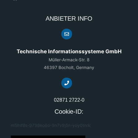
ANBIETER INFO
Technische Informationssysteme GmbH
Müller-Armack-Str. 8
46397 Bocholt, Germany
02871 2722-0
Cookie-ID:
m5lhlf8s-9798eo6o-9n7v9j5n-yoy0tnrk